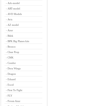
-
Ark-model
-
ART-model
-
AVD Models
-
Avis
-
AZ model
-
Azur
-
Bilek
-
BPK Big Planes kits
-
Bronco
-
Clear Prop
-
CMK
-
Condor
-
Dora Wings
-
Dragon
-
Eduard
-
Excel
-
First To Fight
-
FLY
-
Frrom Azur