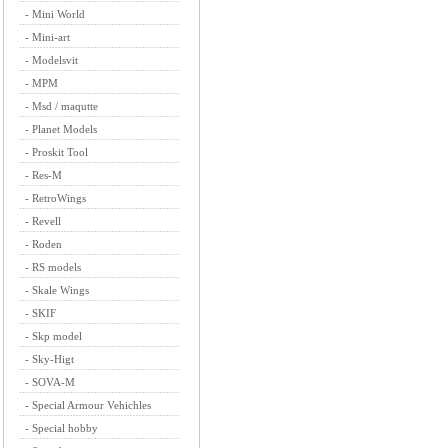
-
Mini World
-
Mini-art
-
Modelsvit
-
MPM
-
Msd / maqutte
-
Planet Models
-
Proskit Tool
-
Res-M
-
RetroWings
-
Revell
-
Roden
-
RS models
-
Skale Wings
-
SKIF
-
Skp model
-
Sky-Higt
-
SOVA-M
-
Special Armour Vehichles
-
Special hobby