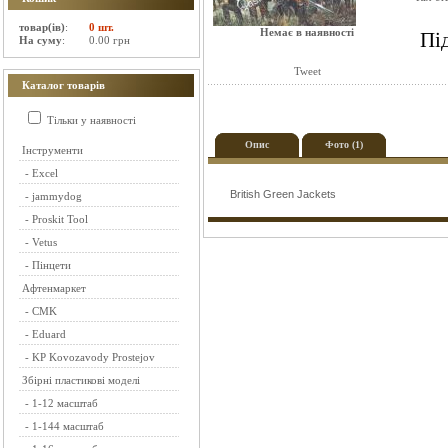
товар(ів)
:
0 шт.
Немає в наявності
Пі
На суму
:
0.00 грн
Tweet
Каталог товарів
Тільки у наявності
Опис
Фото (1)
Інструменти
-
Excel
British Green Jackets
-
jammydog
-
Proskit Tool
-
Vetus
-
Пінцети
Афтенмаркет
-
CMK
-
Eduard
-
KP Kovozavody Prostejov
Збірні пластикові моделі
-
1-12 масштаб
-
1-144 масштаб