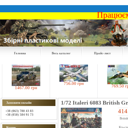
Працюєм
Головна
Весь каталог
Прайс-лист
756.00 грн
769.50 грн
1467.00 грн
1/72 Italeri 6083 British G
Замовити онлайн
414
+38 (063) 780 43 83
+38 (050) 584 91 73
Britis
Кіл-ст
Кошик