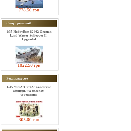
778.50 грн
Спец. пропозиції
1/35 HobbyBoss 82462 German
Land-Wasser-Schlepper II-
Upgraded
1822.50 грн
Рекомендуємо
1/35 MiniArt 35027 Советские
офицеры на полевом
совещании.
305.00 грн