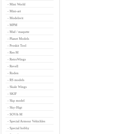
-
Mini World
-
Mini-art
-
Modelsvit
-
MPM
-
Msd / maqutte
-
Planet Models
-
Proskit Tool
-
Res-M
-
RetroWings
-
Revell
-
Roden
-
RS models
-
Skale Wings
-
SKIF
-
Skp model
-
Sky-Higt
-
SOVA-M
-
Special Armour Vehichles
-
Special hobby