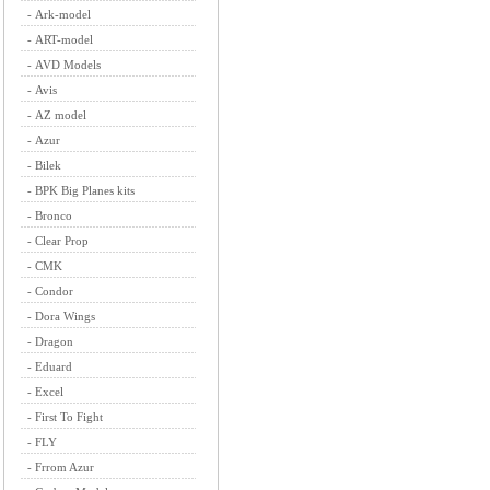
-
Ark-model
-
ART-model
-
AVD Models
-
Avis
-
AZ model
-
Azur
-
Bilek
-
BPK Big Planes kits
-
Bronco
-
Clear Prop
-
CMK
-
Condor
-
Dora Wings
-
Dragon
-
Eduard
-
Excel
-
First To Fight
-
FLY
-
Frrom Azur