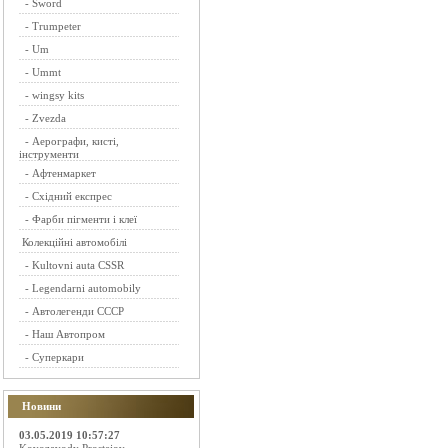
-
Sword
-
Trumpeter
-
Um
-
Ummt
-
wingsy kits
-
Zvezda
-
Аерографи, кисті,
інструменти
-
Афтенмаркет
-
Східний експрес
-
Фарби пігменти і клеї
Колекційні автомобілі
-
Kultovni auta CSSR
-
Legendarni automobily
-
Автолегенди СССР
-
Наш Автопром
-
Суперкари
Новини
03.05.2019 10:57:27