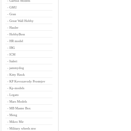
-
Garbuz Models
-
GMU
-
Gran
-
Great Wall Hobby
-
Hauler
-
HobbyBoss
-
HR model
-
IBG
-
ICM
-
Italeri
-
jammydog
-
Kitty Hawk
-
KP Kovozavody Prostejov
-
Kp-models
-
Legato
-
Mars Models
-
MB Master Box
-
Meng
-
Mikro Mir
-
Military wheels mw