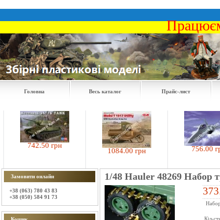
Працюєм
Головна
Весь каталог
Прайс-лист
742.50 грн
756.00 грн
1084.00 грн
1/48 Hauler 48269 Набор
Замовити онлайн
373
+38 (063) 780 43 83
+38 (050) 584 91 73
Набор
Кіл-ст
Кошик