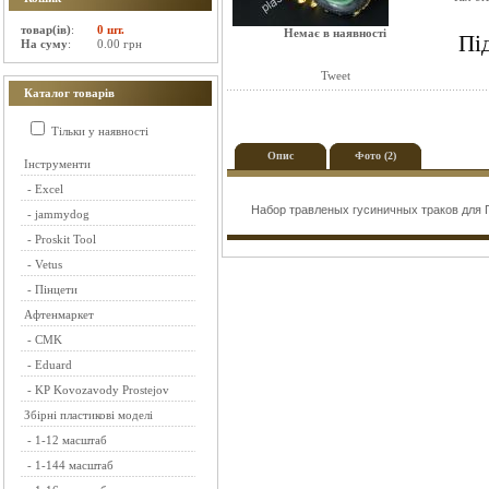
товар(ів)
:
0 шт.
Немає в наявності
Пі
На суму
:
0.00 грн
Tweet
Каталог товарів
Тільки у наявності
Опис
Фото (2)
Інструменти
-
Excel
Набор травленых гусиничных траков для 
-
jammydog
-
Proskit Tool
-
Vetus
-
Пінцети
Афтенмаркет
-
CMK
-
Eduard
-
KP Kovozavody Prostejov
Збірні пластикові моделі
-
1-12 масштаб
-
1-144 масштаб