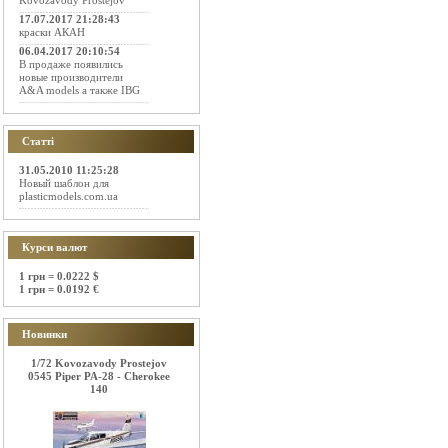
Kovozavody Prostejov
17.07.2017 21:28:43
краски АКАН
06.04.2017 20:10:54
В продаже появились
новые производители
A&A models а также IBG
Статті
31.05.2010 11:25:28
Новый шаблон для
plasticmodels.com.ua
Курси валют
1 грн = 0.0222 $
1 грн = 0.0192 €
Новинки
1/72 Kovozavody Prostejov
0545 Piper PA-28 - Cherokee
140