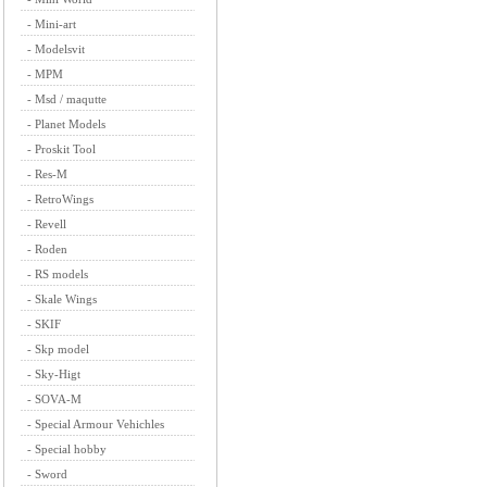
-
Mini-art
-
Modelsvit
-
MPM
-
Msd / maqutte
-
Planet Models
-
Proskit Tool
-
Res-M
-
RetroWings
-
Revell
-
Roden
-
RS models
-
Skale Wings
-
SKIF
-
Skp model
-
Sky-Higt
-
SOVA-M
-
Special Armour Vehichles
-
Special hobby
-
Sword