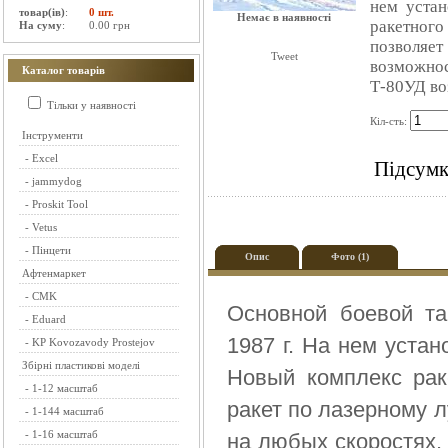
нем устан
товар(ів)
:
0 шт.
Немає в наявності
ракетного
На суму
:
0.00 грн
позволяет
Tweet
возможнос
Каталог товарів
Т-80УД воз
Тільки у наявності
Кіл-сть:
Інструменти
-
Excel
Підсумк
-
jammydog
-
Proskit Tool
-
Vetus
-
Пінцети
Опис
Фото (1)
Афтенмаркет
-
CMK
Основной боевой та
-
Eduard
1987 г. На нем уста
-
KP Kovozavody Prostejov
Збірні пластикові моделі
Новый комплекс рак
-
1-12 масштаб
ракет по лазерному л
-
1-144 масштаб
-
1-16 масштаб
на любых скоростях.