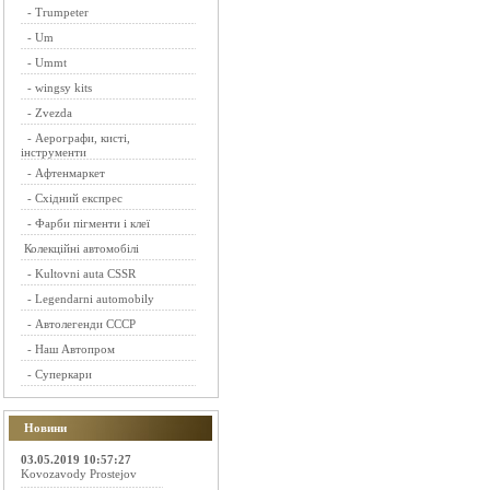
-
Trumpeter
-
Um
-
Ummt
-
wingsy kits
-
Zvezda
-
Аерографи, кисті,
інструменти
-
Афтенмаркет
-
Східний експрес
-
Фарби пігменти і клеї
Колекційні автомобілі
-
Kultovni auta CSSR
-
Legendarni automobily
-
Автолегенди СССР
-
Наш Автопром
-
Суперкари
Новини
03.05.2019 10:57:27
Kovozavody Prostejov