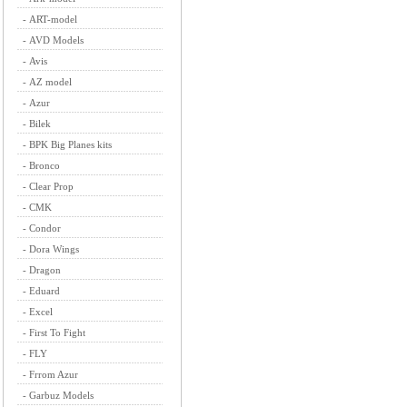
-
ART-model
-
AVD Models
-
Avis
-
AZ model
-
Azur
-
Bilek
-
BPK Big Planes kits
-
Bronco
-
Clear Prop
-
CMK
-
Condor
-
Dora Wings
-
Dragon
-
Eduard
-
Excel
-
First To Fight
-
FLY
-
Frrom Azur
-
Garbuz Models