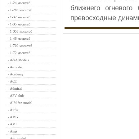
-
1-24 масштаб
ближнего огневого
-
1-288 масштаб
превосходные динами
-
1-32 масштаб
-
1-35 масштаб
-
1-350 масштаб
-
1-48 масштаб
-
1-700 масштаб
-
1-72 масштаб
-
A&A Models
-
A-model
-
Academy
-
ACE
-
Admiral
-
AFV club
-
AIM fan model
-
Airfix
-
AMG
-
AML
-
Amp
-
Ark-model