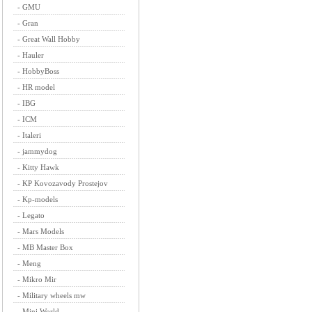
-
GMU
-
Gran
-
Great Wall Hobby
-
Hauler
-
HobbyBoss
-
HR model
-
IBG
-
ICM
-
Italeri
-
jammydog
-
Kitty Hawk
-
KP Kovozavody Prostejov
-
Kp-models
-
Legato
-
Mars Models
-
MB Master Box
-
Meng
-
Mikro Mir
-
Military wheels mw
-
Mini World