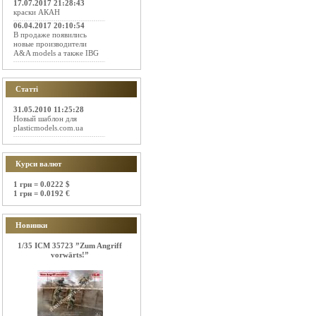
17.07.2017 21:28:43
краски АКАН
06.04.2017 20:10:54
В продаже появились
новые производители
A&A models а также IBG
Статті
31.05.2010 11:25:28
Новый шаблон для
plasticmodels.com.ua
Курси валют
1 грн = 0.0222 $
1 грн = 0.0192 €
Новинки
1/35 ICM 35723 ”Zum Angriff
vorwärts!”