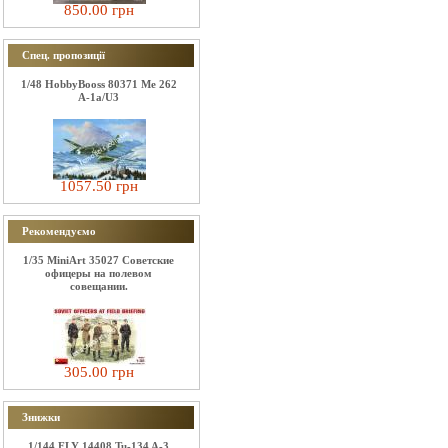
850.00 грн
Спец. пропозиції
1/48 HobbyBooss 80371 Me 262
A-1a/U3
1057.50 грн
Рекомендуємо
1/35 MiniArt 35027 Советские
офицеры на полевом
совещании.
305.00 грн
Знижки
1/144 FLY 14408 Tu-134 A-3